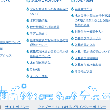
ついて
水道をご利用の方へ
入札・契約
安全な水道水への取り組みに
年間発注予定
ついて
地方公営企業法施行令第2
水質関係情報
の13第1項第3号による随
契約の公表
放射性物質の測定結果
制限付き一般競争入札
災害に備えて
公募型プロポーザル
給水装置及び貯水槽水道の管
設見学について
理等について
入札結果の公表
報
東総広域水道企業団の用水供
入札・契約様式等について
アクセス
給料金について
入札参加資格申請
水道関係用語集
入札参加資格者名簿
Q＆A集
指名停止状況
イベント情報
サイトポリシー
ウェブサイトにおけるプライバシーポリシー