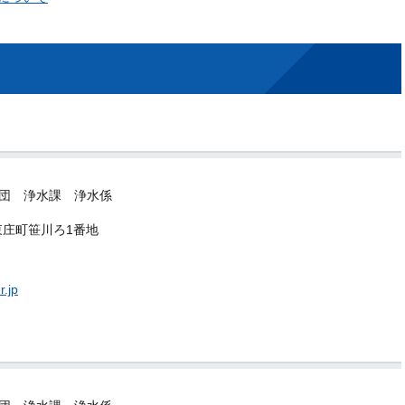
団 浄水課 浄水係
郡東庄町笹川ろ1番地
.jp