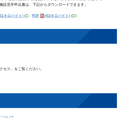
施設見学申込書は、下記からダウンロードできます。
(31キロバイト)
、
PDF
(63キロバイト)
）
クセス」をご覧ください。
について