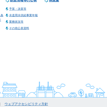
財政情報等の公表
例規集
予算・決算等
1条
水道用水供給事業年報
意
業務状況等
その他公表資料
ウェブアクセシビリティ方針