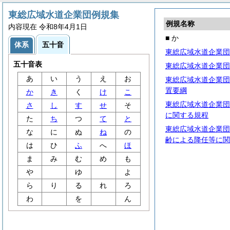
東総広域水道企業団例規集
例規名称
内容現在 令和8年4月1日
■ か
体系
五十音
東総広域水道企業団
五十音表
東総広域水道企業団
あ
い
う
え
お
東総広域水道企業団
置要綱
か
き
く
け
こ
東総広域水道企業団
さ
し
す
せ
そ
に関する規程
た
ち
つ
て
と
東総広域水道企業団
な
に
ぬ
ね
の
齢による降任等に関
は
ひ
ふ
へ
ほ
ま
み
む
め
も
や
ゆ
よ
ら
り
る
れ
ろ
わ
を
ん