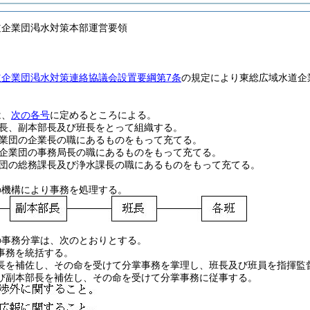
道企業団渇水対策本部運営要領
道企業団渇水対策連絡協議会設置要綱第7条
の規定により東総広域水道企
は、
次の各号
に定めるところによる。
長、副本部長及び班長をとって組織する。
業団の企業長の職にあるものをもって充てる。
企業団の事務局長の職にあるものをもって充てる。
団の総務課長及び浄水課長の職にあるものをもって充てる。
の機構により事務を処理する。
の事務分掌は、次のとおりとする。
事務を統括する。
長を補佐し、その命を受けて分掌事務を掌理し、班長及び班員を指揮監
び副本部長を補佐し、その命を受けて分掌事務に従事する。