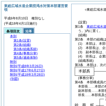
東総広域水道企業団渇水対策本部運営要
領
○東総広域水
平成6年8月10日 種別なし
(設置)
(平成18年4月1日施行)
第1条
東総広域水
う。)
内に置く。
条項目次
沿革
(組織)
本則
第2条
本部の組織
第1条
(設置)
(1)
本部は、本部
第2条
(組織)
(2)
本部長は、企
第3条
(組織系統)
(3)
副本部長は、
第4条
(事務分掌)
(4)
班長は、企業
第5条
(連絡体制)
(組織系統)
附則
第3条
本部は、次
附則
(平成8年3月26日)
附則
(平成17年6月27日)
附則
(平成18年3月28日)
(事務分掌)
(別図)
第4条
本部構成員
本部長……本部の
副本部長……本部
班長……本部長及